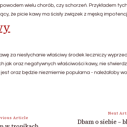
ć powodem wielu chorób, czy schorzeń. Przykładem tyc
jący, że picie kawy ma ścisły związek z męską impotencj
wy
awę za niesłychanie właściwy środek leczniczy wyprze
h jak oraz negatywnych właściwości kawy, nie stwierd
jest oraz będzie niezmiernie popularna - należałoby w
Next Art
vious Article
Dbam o siebie – b
p w tropikach