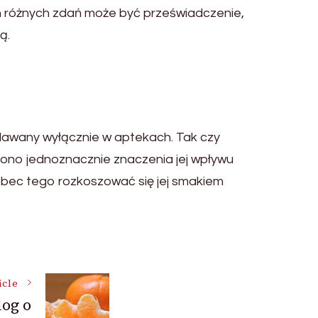
h różnych zdań może być przeświadczenie,
ą.
dawany wyłącznie w aptekach. Tak czy
zono jednoznacznie znaczenia jej wpływu
obec tego rozkoszować się jej smakiem
icle
log o