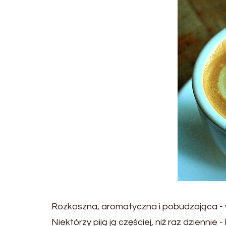
Rozkoszna, aromatyczna i pobudzająca - w
Niektórzy piją ją częściej, niż raz dzienn