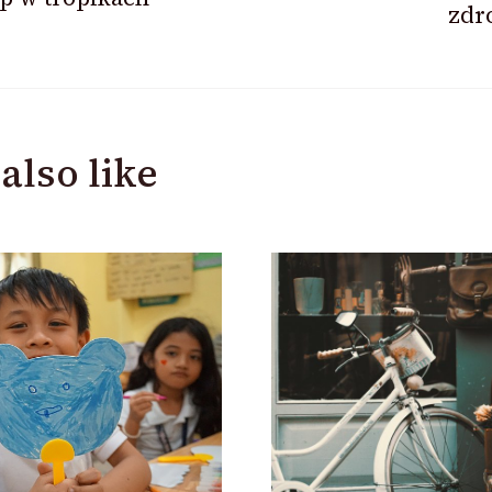
zdr
ion
also like