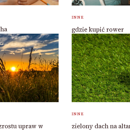
INNE
cha
gdzie kupić rower
INNE
zrostu upraw w
zielony dach na alta