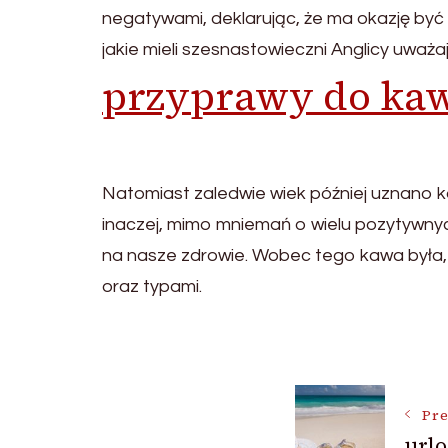
negatywami, deklarując, że ma okazję by
jakie mieli szesnastowieczni Anglicy uważa
przyprawy do ka
Natomiast zaledwie wiek później uznano k
inaczej, mimo mniemań o wielu pozytywnyc
na nasze zdrowie. Wobec tego kawa była, 
oraz typami.
Post
Pre
urlo