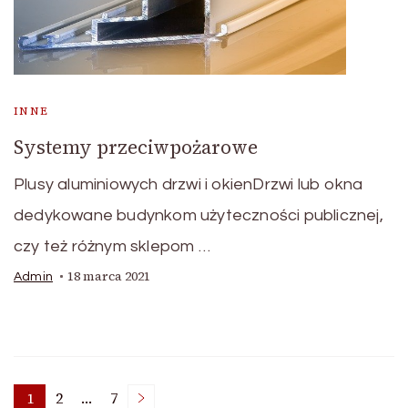
INNE
Systemy przeciwpożarowe
Plusy aluminiowych drzwi i okienDrzwi lub okna
dedykowane budynkom użyteczności publicznej,
czy też różnym sklepom …
18 marca 2021
Admin
1
2
…
7
Page
Page
Page