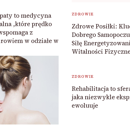
opaty to medycyna
ZDROWIE
lna ,które prędko
Zdrowe Posiłki: Klu
i wspomaga z
Dobrego Samopoczuc
drowiem w odziałe w
Siłę Energetyzowani
Witalności Fizyczne
ZDROWIE
Rehabilitacja to sf
jaka niezwykle eksp
ewoluuje