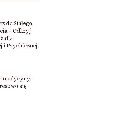
cz do Stałego
ia – Odkryj
a dla
j i Psychicznej.
era medycyny,
resowo się