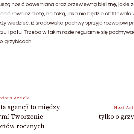
zą nosić bawełnianą oraz przewiewną bieliznę, jakie z
ić również dietę, na taką, jaka nie będzie obfitowała 
leży wiedzieć, iż środowisko pochwy sprzyja rozwojowi
zu i potu. Trzeba w takim razie regularnie się podmywa
 o grzybicach
vious Article
ta agencji to między
Next Art
ymi Tworzenie
tylko o grz
ion
ortów rocznych