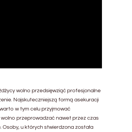
ożdżycy wolno przedsięwziąć profesjonalne
nie. Najskuteczniejszą formą asekuracji
o warto w tym celu przyjmować
je wolno przeprowadzać nawet przez czas
. Osoby, u których stwierdzona została