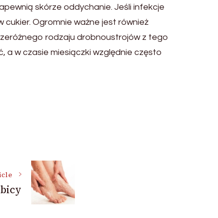
apewnią skórze oddychanie. Jeśli infekcje
w cukier. Ogromnie ważne jest również
 przeróżnego rodzaju drobnoustrojów z tego
ć, a w czasie miesiączki względnie często
icle
ybicy