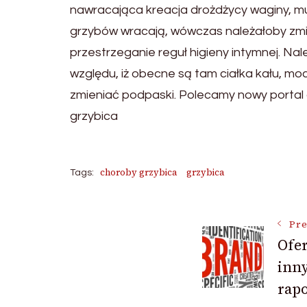
nawracająca kreacja drożdżycy waginy, mus
grzybów wracają, wówczas należałoby zmien
przestrzeganie reguł higieny intymnej. Na
względu, iż obecne są tam ciałka kału, moc
zmieniać podpaski. Polecamy nowy portal
grzybica
choroby grzybica
grzybica
Tags:
Post
Pre
Ofer
inn
Navigat
rap