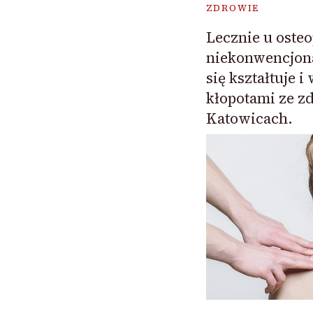
ZDROWIE
Lecznie u oste
niekonwencjona
się kształtuje 
kłopotami ze z
Katowicach.