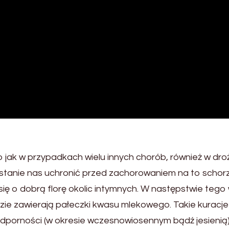
o jak w przypadkach wielu innych chorób, również w dr
tanie nas uchronić przed zachorowaniem na to schorze
się o dobrą florę okolic intymnych. W następstwie teg
dzie zawierają pałeczki kwasu mlekowego. Takie kurac
odporności (w okresie wczesnowiosennym bądź jesienią)