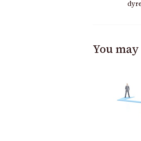
dyr
You may 