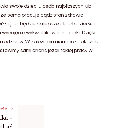
ia swoje dzieci u osób najbliższych lub
zcze sama pracuje bądź stan zdrowia
 się co będzie najlepsze dla ich dziecka.
ynajęcie wykwalifikowanej niańki. Dzięki
 rodziców. W zalezieniu niani może okazać
tawimy sami anons jeżeli takiej pracy w
icle
cka –
zukać