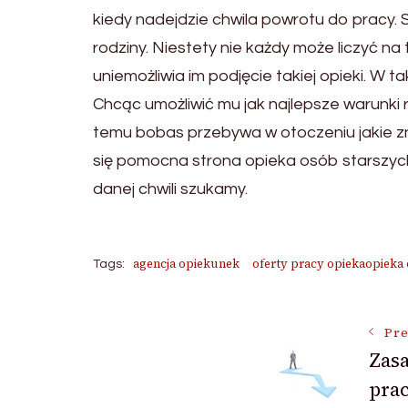
kiedy nadejdzie chwila powrotu do pracy. 
rodziny. Niestety nie każdy może liczyć 
uniemożliwia im podjęcie takiej opieki. W 
Chcąc umożliwić mu jak najlepsze warunki 
temu bobas przebywa w otoczeniu jakie zna
się pomocna strona opieka osób starszych 
danej chwili szukamy.
agencja opiekunek
oferty pracy opiekaopieka
Tags:
Post
Pre
Zas
pra
Navigat