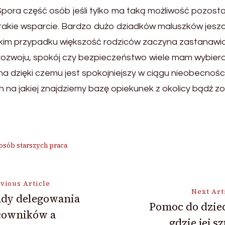
Spora część osób jeśli tylko ma taką możliwość pozostaw
na takie wsparcie. Bardzo dużo dziadków maluszków jes
takim przypadku większość rodziców zaczyna zastanawiać
rozwoju, spokój czy bezpieczeństwo wiele mam wybiera w
 dzięki czemu jest spokojniejszy w ciągu nieobecności
na jakiej znajdziemy bazę opiekunek z okolicy bądź zos
 osób starszych praca
vious Article
Next Art
ady delegowania
Pomoc do dzie
cowników a
ion
gdzie jej s