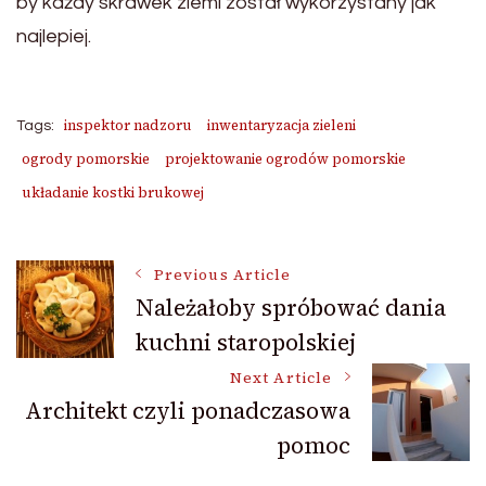
by każdy skrawek ziemi został wykorzystany jak
najlepiej.
inspektor nadzoru
inwentaryzacja zieleni
Tags:
ogrody pomorskie
projektowanie ogrodów pomorskie
układanie kostki brukowej
Post
Previous Article
Należałoby spróbować dania
kuchni staropolskiej
Navigation
Next Article
Architekt czyli ponadczasowa
pomoc